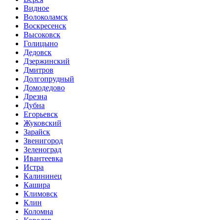
Видное
Волоколамск
Воскресенск
Высоковск
Голицыно
Дедовск
Дзержинский
Дмитров
Долгопрудный
Домодедово
Дрезна
Дубна
Егорьевск
Жуковский
Зарайск
Звенигород
Зеленоград
Ивантеевка
Истра
Калининец
Кашира
Климовск
Клин
Коломна