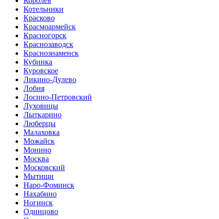
Королев
Котельники
Красково
Красмоармейск
Красногорск
Краснозаводск
Краснознаменск
Кубинка
Куровское
Ликино-Дулево
Лобня
Лосино-Петровский
Луховицы
Лыткарино
Люберцы
Малаховка
Можайск
Монино
Москва
Московский
Мытищи
Наро-Фоминск
Нахабино
Ногинск
Одинцово