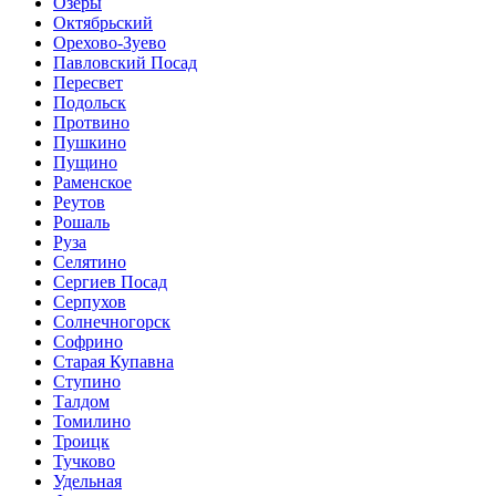
Озеры
Октябрьский
Орехово-Зуево
Павловский Посад
Пересвет
Подольск
Протвино
Пушкино
Пущино
Раменское
Реутов
Рошаль
Руза
Селятино
Сергиев Посад
Серпухов
Солнечногорск
Софрино
Старая Купавна
Ступино
Талдом
Томилино
Троицк
Тучково
Удельная