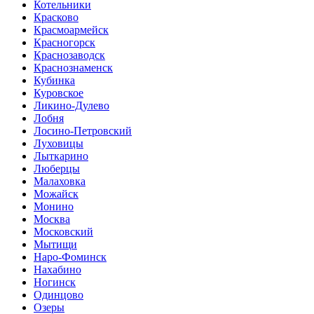
Котельники
Красково
Красмоармейск
Красногорск
Краснозаводск
Краснознаменск
Кубинка
Куровское
Ликино-Дулево
Лобня
Лосино-Петровский
Луховицы
Лыткарино
Люберцы
Малаховка
Можайск
Монино
Москва
Московский
Мытищи
Наро-Фоминск
Нахабино
Ногинск
Одинцово
Озеры