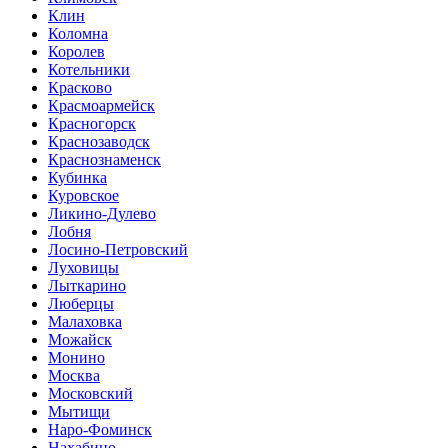
Клин
Коломна
Королев
Котельники
Красково
Красмоармейск
Красногорск
Краснозаводск
Краснознаменск
Кубинка
Куровское
Ликино-Дулево
Лобня
Лосино-Петровский
Луховицы
Лыткарино
Люберцы
Малаховка
Можайск
Монино
Москва
Московский
Мытищи
Наро-Фоминск
Нахабино