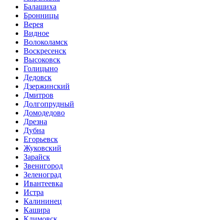
Балашиха
Бронницы
Верея
Видное
Волоколамск
Воскресенск
Высоковск
Голицыно
Дедовск
Дзержинский
Дмитров
Долгопрудный
Домодедово
Дрезна
Дубна
Егорьевск
Жуковский
Зарайск
Звенигород
Зеленоград
Ивантеевка
Истра
Калининец
Кашира
Климовск