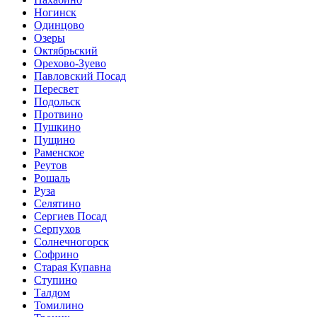
Ногинск
Одинцово
Озеры
Октябрьский
Орехово-Зуево
Павловский Посад
Пересвет
Подольск
Протвино
Пушкино
Пущино
Раменское
Реутов
Рошаль
Руза
Селятино
Сергиев Посад
Серпухов
Солнечногорск
Софрино
Старая Купавна
Ступино
Талдом
Томилино