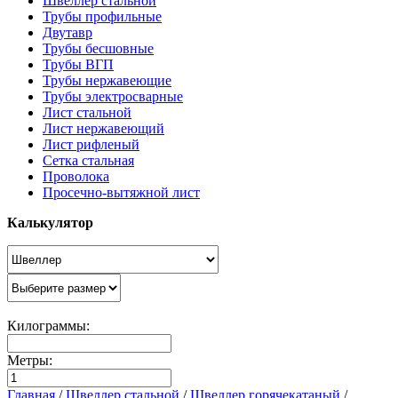
Швеллер стальной
Трубы профильные
Двутавр
Трубы бесшовные
Трубы ВГП
Трубы нержавеющие
Трубы электросварные
Лист стальной
Лист нержавеющий
Лист рифленый
Сетка стальная
Проволока
Просечно-вытяжной лист
Калькулятор
Килограммы:
Метры:
Главная
/
Швеллер стальной
/
Швеллер горячекатаный
/