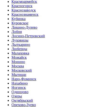
Красмоармейск
Красногорск
Краснозаводск
Краснознаменск
Кубинка
Куровское
Ликино-Дулево
Лобня
Лосино-Петровский
Луховицы
Лыткарино
Люберцы
Малаховка
Можайск
Монино
Москва
Московский
Мытищи
Наро-Фоминск
Нахабино
Ногинск
Одинцово
Озеры
Октябрьский
Орехово-Зуево