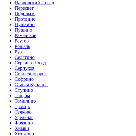
Павловский Посад
Пересвет
Подольск
Протвино
Пушкино
Пущино
Раменское
Реутов
Рошаль
Руза
Селятино
Сергиев Посад
Серпухов
Солнечногорск
Софрино
Старая Купавна
Ступино
Талдом
Томилино
Троицк
Тучково
Удельная
Фрязино
Химки
Хотьково