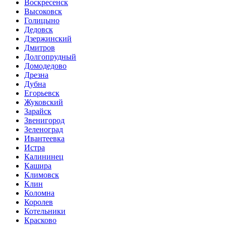
Воскресенск
Высоковск
Голицыно
Дедовск
Дзержинский
Дмитров
Долгопрудный
Домодедово
Дрезна
Дубна
Егорьевск
Жуковский
Зарайск
Звенигород
Зеленоград
Ивантеевка
Истра
Калининец
Кашира
Климовск
Клин
Коломна
Королев
Котельники
Красково