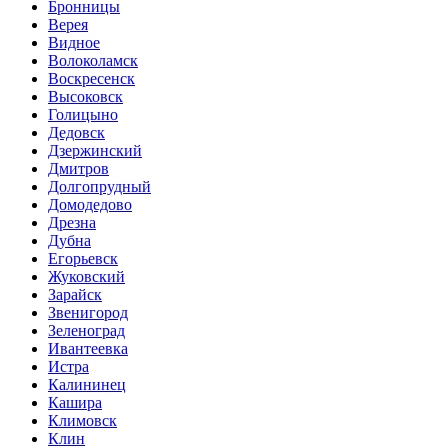
Бронницы
Верея
Видное
Волоколамск
Воскресенск
Высоковск
Голицыно
Дедовск
Дзержинский
Дмитров
Долгопрудный
Домодедово
Дрезна
Дубна
Егорьевск
Жуковский
Зарайск
Звенигород
Зеленоград
Ивантеевка
Истра
Калининец
Кашира
Климовск
Клин