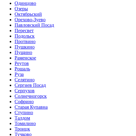
Одинцово
Озеры
Октябрьский
Орехово-Зуево
Павловский Посад
Пересвет
Подольск
Протвино
Пушкино
Пущино
Раменское
Реутов
Рошаль
Руза
Селятино
Сергиев Посад
Серпухов
Солнечногорск
Софрино
Старая Купавна
Ступино
Талдом
Томилино
Троицк
Тучково