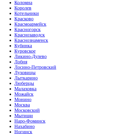
Коломна
Королев
Котельники
Красково
Красмоармейск
Красногорск
Краснозаводск
Краснознаменск
Кубинка
Куровское
Ликино-Дулево
Лобня
Лосино-Петровский
Луховицы
Лыткарино
Люберцы
Малаховка
Можайск
Монино
Москва
Московский
Мытищи
Наро-Фоминск
Нахабино
Ногинск