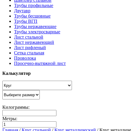
Швеллер стальной
Трубы профильные
Двутавр
Трубы бесшовные
Трубы ВГП
Трубы нержавеющие
Трубы электросварные
Лист стальной
Лист нержавеющий
Лист рифленый
Сетка стальная
Проволока
Просечно-вытяжной лист
Калькулятор
Килограммы:
Метры:
Главная
/
Круг стальной
/
Круг металлический
/
Круг металлич