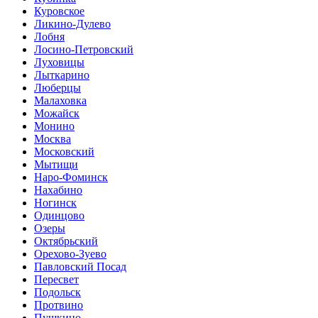
Куровское
Ликино-Дулево
Лобня
Лосино-Петровский
Луховицы
Лыткарино
Люберцы
Малаховка
Можайск
Монино
Москва
Московский
Мытищи
Наро-Фоминск
Нахабино
Ногинск
Одинцово
Озеры
Октябрьский
Орехово-Зуево
Павловский Посад
Пересвет
Подольск
Протвино
Пушкино