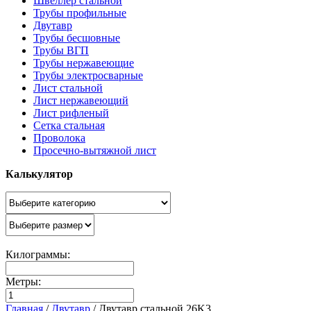
Швеллер стальной
Трубы профильные
Двутавр
Трубы бесшовные
Трубы ВГП
Трубы нержавеющие
Трубы электросварные
Лист стальной
Лист нержавеющий
Лист рифленый
Сетка стальная
Проволока
Просечно-вытяжной лист
Калькулятор
Килограммы:
Метры:
Главная
/
Двутавр
/
Двутавр стальной 26K3