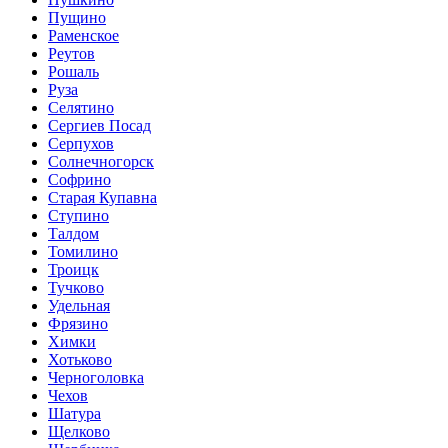
Пущино
Раменское
Реутов
Рошаль
Руза
Селятино
Сергиев Посад
Серпухов
Солнечногорск
Софрино
Старая Купавна
Ступино
Талдом
Томилино
Троицк
Тучково
Удельная
Фрязино
Химки
Хотьково
Черноголовка
Чехов
Шатура
Щелково