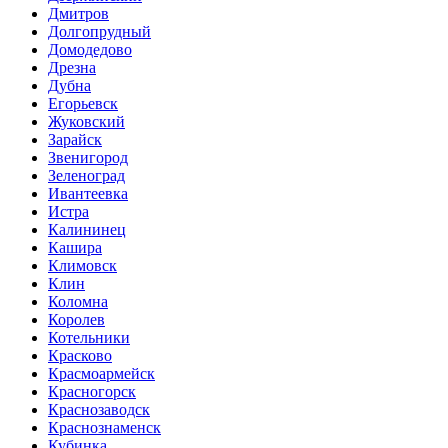
Дмитров
Долгопрудный
Домодедово
Дрезна
Дубна
Егорьевск
Жуковский
Зарайск
Звенигород
Зеленоград
Ивантеевка
Истра
Калининец
Кашира
Климовск
Клин
Коломна
Королев
Котельники
Красково
Красмоармейск
Красногорск
Краснозаводск
Краснознаменск
Кубинка