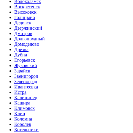
Волоколамск
Воскресенск
Высоковск
Голицыно
Дедовск
Дзержинский
Дмитров
Долгопрудный
Домодедово
Дрезна
Дубна
Егорьевск
Жуковский
Зарайск
Звенигород
Зеленоград
Ивантеевка
Истра
Калининец
Кашира
Климовск
Клин
Коломна
Королев
Котельники