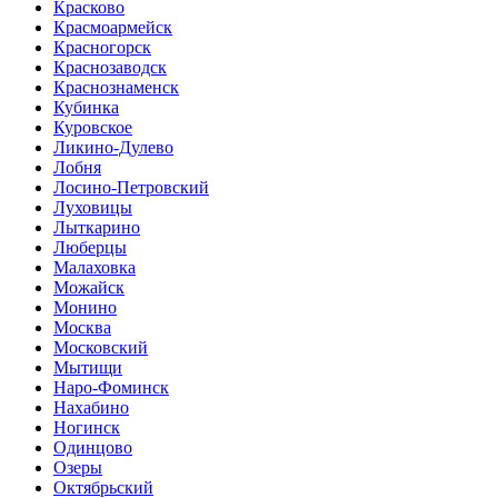
Красково
Красмоармейск
Красногорск
Краснозаводск
Краснознаменск
Кубинка
Куровское
Ликино-Дулево
Лобня
Лосино-Петровский
Луховицы
Лыткарино
Люберцы
Малаховка
Можайск
Монино
Москва
Московский
Мытищи
Наро-Фоминск
Нахабино
Ногинск
Одинцово
Озеры
Октябрьский