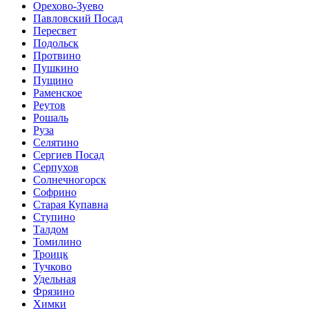
Орехово-Зуево
Павловский Посад
Пересвет
Подольск
Протвино
Пушкино
Пущино
Раменское
Реутов
Рошаль
Руза
Селятино
Сергиев Посад
Серпухов
Солнечногорск
Софрино
Старая Купавна
Ступино
Талдом
Томилино
Троицк
Тучково
Удельная
Фрязино
Химки