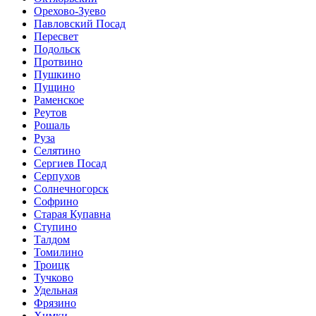
Орехово-Зуево
Павловский Посад
Пересвет
Подольск
Протвино
Пушкино
Пущино
Раменское
Реутов
Рошаль
Руза
Селятино
Сергиев Посад
Серпухов
Солнечногорск
Софрино
Старая Купавна
Ступино
Талдом
Томилино
Троицк
Тучково
Удельная
Фрязино
Химки