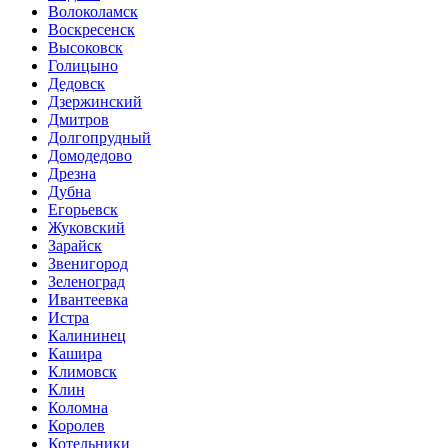
Волоколамск
Воскресенск
Высоковск
Голицыно
Дедовск
Дзержинский
Дмитров
Долгопрудный
Домодедово
Дрезна
Дубна
Егорьевск
Жуковский
Зарайск
Звенигород
Зеленоград
Ивантеевка
Истра
Калининец
Кашира
Климовск
Клин
Коломна
Королев
Котельники