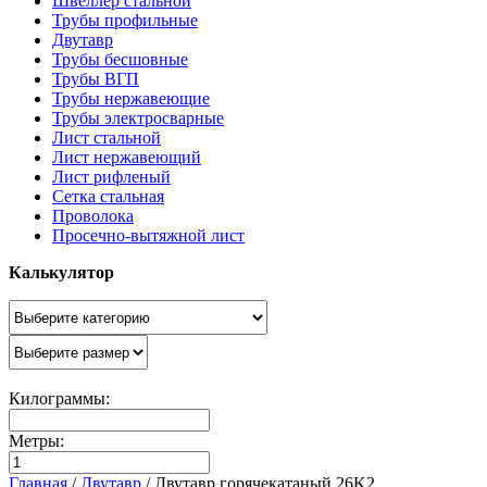
Швеллер стальной
Трубы профильные
Двутавр
Трубы бесшовные
Трубы ВГП
Трубы нержавеющие
Трубы электросварные
Лист стальной
Лист нержавеющий
Лист рифленый
Сетка стальная
Проволока
Просечно-вытяжной лист
Калькулятор
Килограммы:
Метры:
Главная
/
Двутавр
/
Двутавр горячекатаный 26K2