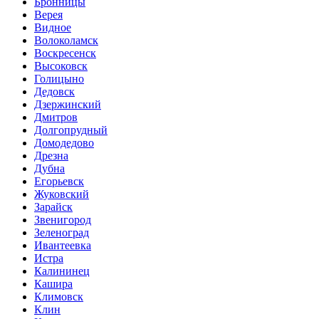
Бронницы
Верея
Видное
Волоколамск
Воскресенск
Высоковск
Голицыно
Дедовск
Дзержинский
Дмитров
Долгопрудный
Домодедово
Дрезна
Дубна
Егорьевск
Жуковский
Зарайск
Звенигород
Зеленоград
Ивантеевка
Истра
Калининец
Кашира
Климовск
Клин