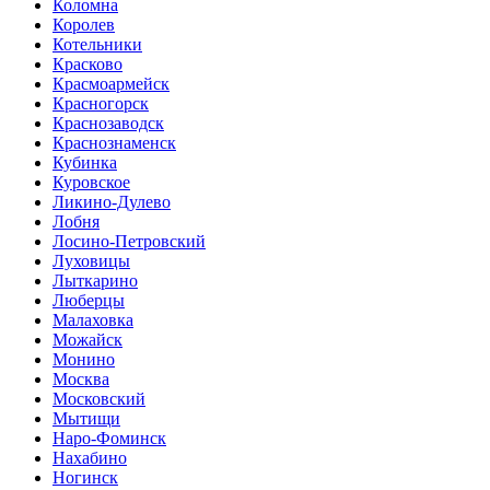
Коломна
Королев
Котельники
Красково
Красмоармейск
Красногорск
Краснозаводск
Краснознаменск
Кубинка
Куровское
Ликино-Дулево
Лобня
Лосино-Петровский
Луховицы
Лыткарино
Люберцы
Малаховка
Можайск
Монино
Москва
Московский
Мытищи
Наро-Фоминск
Нахабино
Ногинск