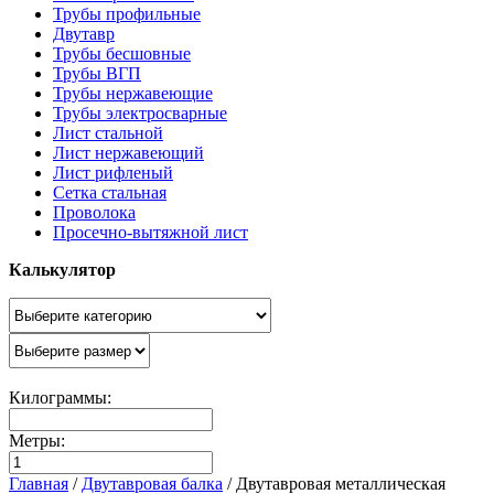
Трубы профильные
Двутавр
Трубы бесшовные
Трубы ВГП
Трубы нержавеющие
Трубы электросварные
Лист стальной
Лист нержавеющий
Лист рифленый
Сетка стальная
Проволока
Просечно-вытяжной лист
Калькулятор
Килограммы:
Метры:
Главная
/
Двутавровая балка
/
Двутавровая металлическая