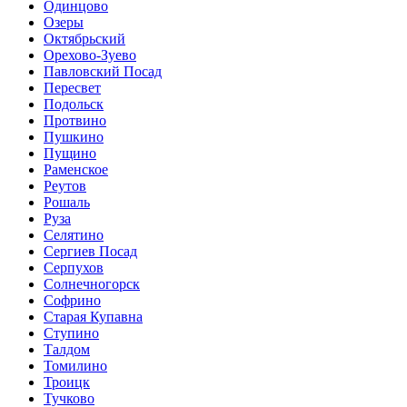
Одинцово
Озеры
Октябрьский
Орехово-Зуево
Павловский Посад
Пересвет
Подольск
Протвино
Пушкино
Пущино
Раменское
Реутов
Рошаль
Руза
Селятино
Сергиев Посад
Серпухов
Солнечногорск
Софрино
Старая Купавна
Ступино
Талдом
Томилино
Троицк
Тучково