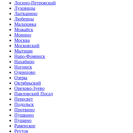
Лосино-Петровский
Луховицы
Лыткарино
Люберцы
Малаховка
Можайск
Монино
Москва
Московский
Мытищи
Наро-Фоминск
Нахабино
Ногинск
Одинцово
Озеры
Октябрьский
Орехово-Зуево
Павловский Посад
Пересвет
Подольск
Протвино
Пушкино
Пущино
Раменское
Реутов