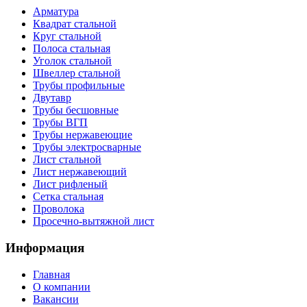
Арматура
Квадрат стальной
Круг стальной
Полоса стальная
Уголок стальной
Швеллер стальной
Трубы профильные
Двутавр
Трубы бесшовные
Трубы ВГП
Трубы нержавеющие
Трубы электросварные
Лист стальной
Лист нержавеющий
Лист рифленый
Сетка стальная
Проволока
Просечно-вытяжной лист
Информация
Главная
О компании
Вакансии