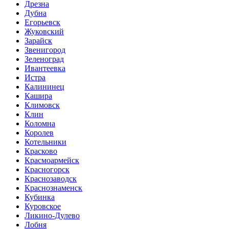
Дрезна
Дубна
Егорьевск
Жуковский
Зарайск
Звенигород
Зеленоград
Ивантеевка
Истра
Калининец
Кашира
Климовск
Клин
Коломна
Королев
Котельники
Красково
Красмоармейск
Красногорск
Краснозаводск
Краснознаменск
Кубинка
Куровское
Ликино-Дулево
Лобня