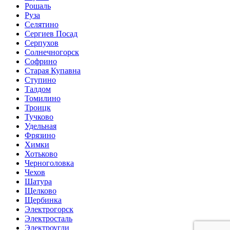
Рошаль
Руза
Селятино
Сергиев Посад
Серпухов
Солнечногорск
Софрино
Старая Купавна
Ступино
Талдом
Томилино
Троицк
Тучково
Удельная
Фрязино
Химки
Хотьково
Черноголовка
Чехов
Шатура
Щелково
Щербинка
Электрогорск
Электросталь
Электроугли