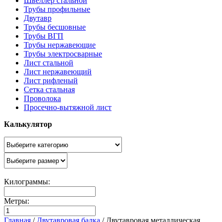
Швеллер стальной
Трубы профильные
Двутавр
Трубы бесшовные
Трубы ВГП
Трубы нержавеющие
Трубы электросварные
Лист стальной
Лист нержавеющий
Лист рифленый
Сетка стальная
Проволока
Просечно-вытяжной лист
Калькулятор
Килограммы:
Метры:
Главная
/
Двутавровая балка
/
Двутавровая металлическая