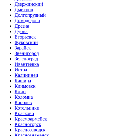
Дзержинский
Дмитров
Долгопрудный
Домодедово
Дрезна
Дубна
Егорьевск
Жуковский
Зарайск
Звенигород
Зеленоград
Ивантеевка
Истра
Калининец
Кашира
Климовск
Клин
Коломна
Королев
Котельники
Красково
Красмоармейск
Красногорск
Краснозаводск
Краснознаменск