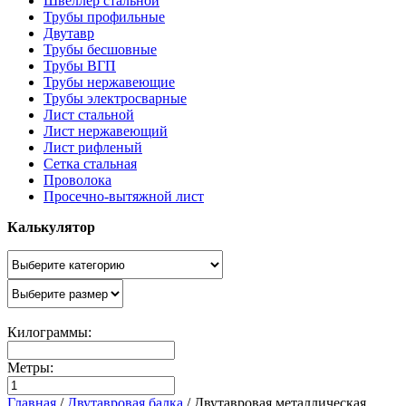
Швеллер стальной
Трубы профильные
Двутавр
Трубы бесшовные
Трубы ВГП
Трубы нержавеющие
Трубы электросварные
Лист стальной
Лист нержавеющий
Лист рифленый
Сетка стальная
Проволока
Просечно-вытяжной лист
Калькулятор
Килограммы:
Метры:
Главная
/
Двутавровая балка
/
Двутавровая металлическая