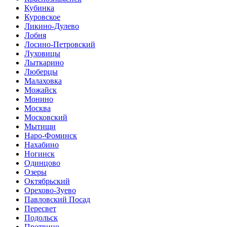
Кубинка
Куровское
Ликино-Дулево
Лобня
Лосино-Петровский
Луховицы
Лыткарино
Люберцы
Малаховка
Можайск
Монино
Москва
Московский
Мытищи
Наро-Фоминск
Нахабино
Ногинск
Одинцово
Озеры
Октябрьский
Орехово-Зуево
Павловский Посад
Пересвет
Подольск
Протвино